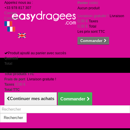
Appelez nous au :
Panier
(vide)
+33 978 817 307
Aucun produit
Contact
Livraison gratuite !
Livraison
Connexion
0,00 €
Taxes
0,00 €
Total
Les prix sont TTC
Commander
Produit ajouté au panier avec succès
Quantité
Total
Il y a 1 produit dans votre panier.
Total produits TTC
Frais de port
Livraison gratuite !
0,00 €
Taxes
Total TTC
Continuer mes achats
Commander
Rechercher